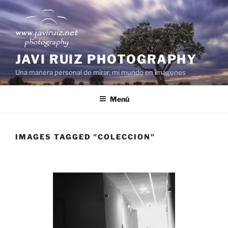
Saltar
al
contenido
JAVI RUIZ PHOTOGRAPHY
Una manera personal de mirar, mi mundo en imágenes
Menú
IMAGES TAGGED "COLECCION"