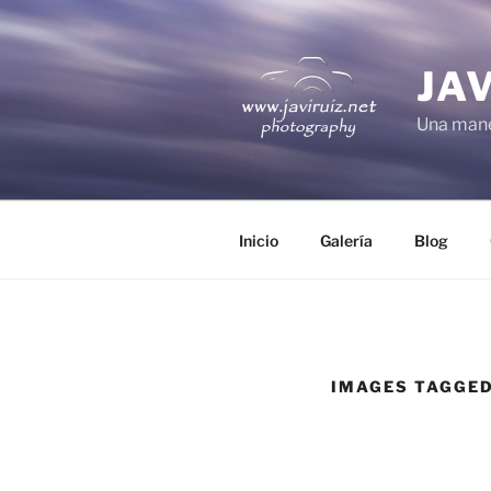
Saltar
al
contenido
JA
Una mane
Inicio
Galería
Blog
IMAGES TAGGED