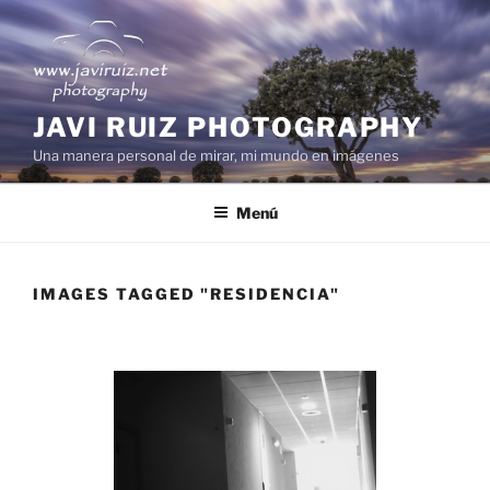
Saltar
al
contenido
JAVI RUIZ PHOTOGRAPHY
Una manera personal de mirar, mi mundo en imágenes
Menú
IMAGES TAGGED "RESIDENCIA"