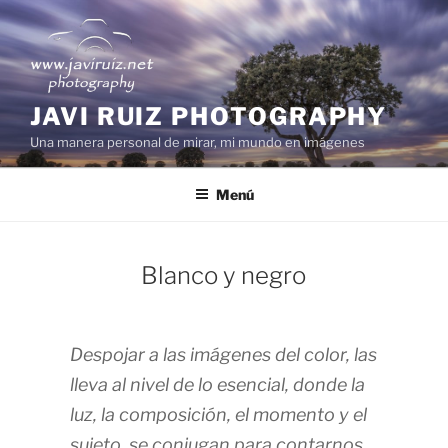
Saltar
al
contenido
JAVI RUIZ PHOTOGRAPHY
Una manera personal de mirar, mi mundo en imágenes
Menú
Blanco y negro
Despojar a las imágenes del color, las
lleva al nivel de lo esencial, donde la
luz, la composición, el momento y el
sujeto, se conjugan para contarnos