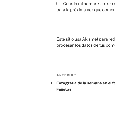
Guarda mi nombre, correo 
para la próxima vez que comen
Este sitio usa Akismet para red
procesan los datos de tus com
Navegación
Entrada
ANTERIOR
de
anterior:
Fotografia de la semana en el f
Fujistas
entradas