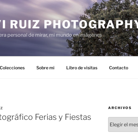
VI RUIZ PHOTOGRAPH
ra personal de mirar, mi mundo en imágenes
Colecciones
Sobre mi
Libro de visitas
Contacto
ARCHIVOS
IZ
tográfico Ferias y Fiestas
Archivos