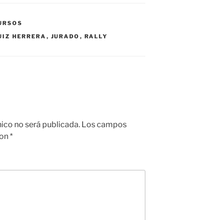
URSOS
UIZ HERRERA
,
JURADO
,
RALLY
nico no será publicada.
Los campos
con
*