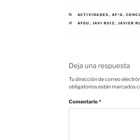
CATEGORÍAS
ACTIVIDADES
,
AF/G
,
CONC
ETIQUETAS
AFGU
,
JAVI RUIZ
,
JAVIER R
Deja una respuesta
Tu dirección de correo electró
obligatorios están marcados 
Comentario
*