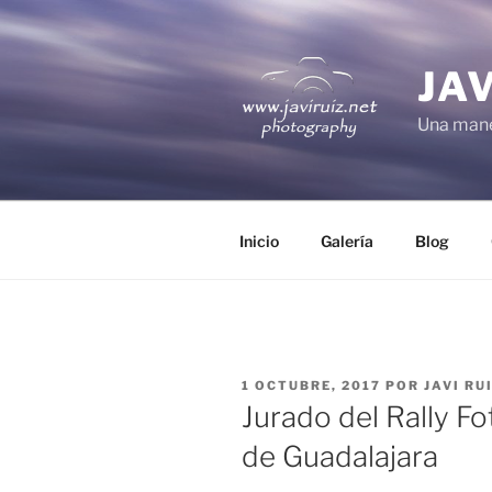
Saltar
al
contenido
JA
Una mane
Inicio
Galería
Blog
PUBLICADO
1 OCTUBRE, 2017
POR
JAVI RU
EL
Jurado del Rally Fo
de Guadalajara