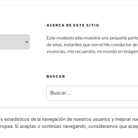
ACERCA DE ESTE SITIO
Este modesto sitio muestra una pequeña parte
de años, instantes que son el hilo conductor de
vivencias, mis recuerdos, mi mundo en imáge
BUSCAR
Buscar
por:
s estadísticos de la navegación de nuestros usuarios y mejorar nue
500px
uropea. Si aceptas o continúas navegando, consideramos que acep
Política de privacidad
Funciona gracias a W