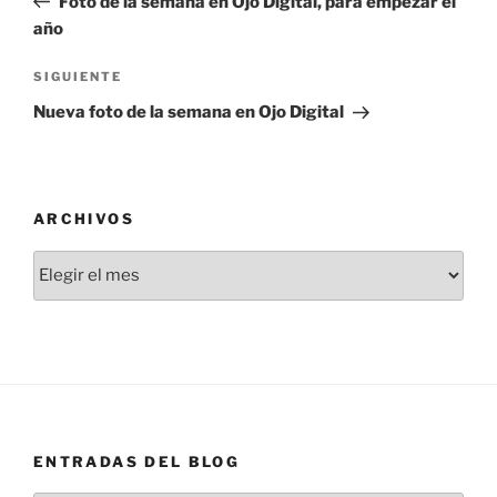
Foto de la semana en Ojo Digital, para empezar el
entradas
año
Siguiente
SIGUIENTE
entrada
Nueva foto de la semana en Ojo Digital
ARCHIVOS
Archivos
ENTRADAS DEL BLOG