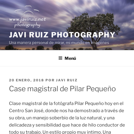
Saltar
al
contenido
JAVI RUIZ PHOTOGRAPHY
Una manera personal de mirar, mi mundo en imágenes
Menú
PUBLICADO
20 ENERO, 2018
POR
JAVI RUIZ
EL
Case magistral de Pilar Pequeño
Clase magistral de la fotógrafa Pilar Pequeño hoy en el
Centro San José, donde nos ha demostrado a través de
su obra, un manejo soberbio de la luz natural, y una
delicadeza y sensibilidad que hace de hilo conductor de
todo su trabajo. Un estilo propio muy intimo. Una