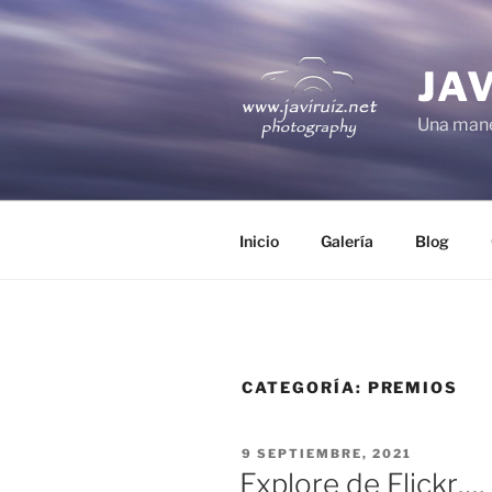
Saltar
al
contenido
JA
Una mane
Inicio
Galería
Blog
CATEGORÍA:
PREMIOS
PUBLICADO
9 SEPTIEMBRE, 2021
EL
Explore de Flickr…, !