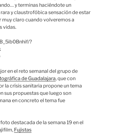
 liando… y terminas haciéndote un
a rara y claustrofóbica sensación de estar
er muy claro cuando volveremos a
s vidas.
B_5ib0Bnhif/?
k
m
jor en el reto semanal del grupo de
ográfica de Guadalajara
, que con
r la crísis sanitaria propone un tema
n sus propuestas que luego son
emana en concreto el tema fue
foto destacada de la semana 19 en el
jifilm,
Fujistas