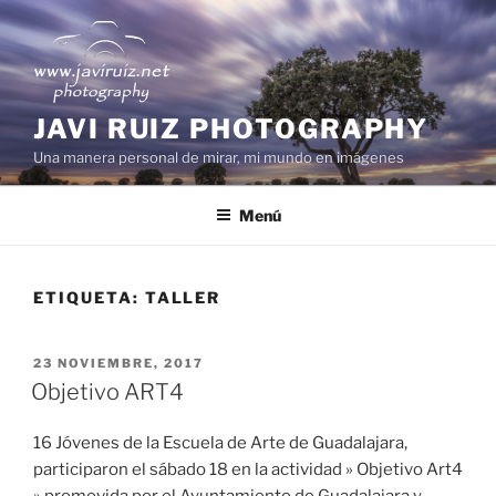
Saltar
al
contenido
JAVI RUIZ PHOTOGRAPHY
Una manera personal de mirar, mi mundo en imágenes
Menú
ETIQUETA:
TALLER
PUBLICADO
23 NOVIEMBRE, 2017
EL
Objetivo ART4
16 Jóvenes de la Escuela de Arte de Guadalajara,
participaron el sábado 18 en la actividad » Objetivo Art4
» promovida por el Ayuntamiento de Guadalajara y