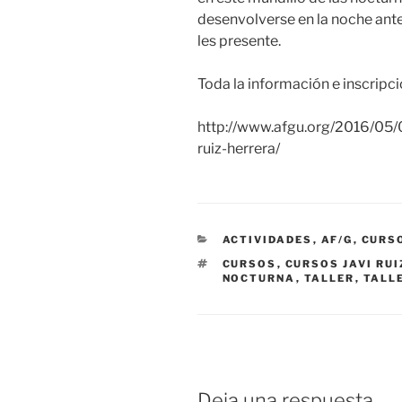
desenvolverse en la noche ante
les presente.
Toda la información e inscripci
http://www.afgu.org/2016/05/02
ruiz-herrera/
CATEGORÍAS
ACTIVIDADES
,
AF/G
,
CURS
ETIQUETAS
CURSOS
,
CURSOS JAVI RUI
NOCTURNA
,
TALLER
,
TALL
Deja una respuesta