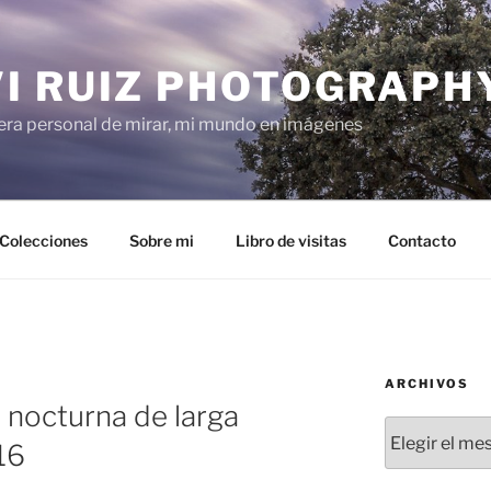
VI RUIZ PHOTOGRAPH
ra personal de mirar, mi mundo en imágenes
Colecciones
Sobre mi
Libro de visitas
Contacto
ARCHIVOS
a nocturna de larga
Archivos
16