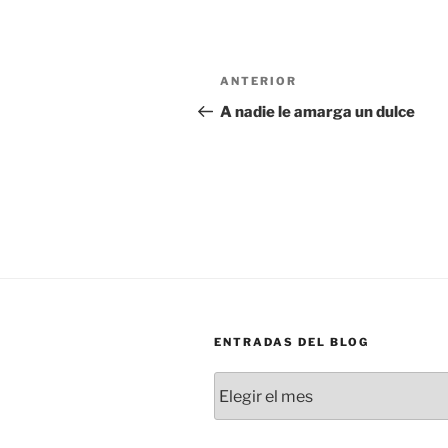
Navegación
Entrada
ANTERIOR
de
anterior:
A nadie le amarga un dulce
entradas
ENTRADAS DEL BLOG
Entradas
del
blog