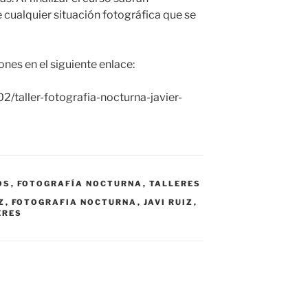
 cualquier situación fotográfica que se
ones en el siguiente enlace:
/taller-fotografia-nocturna-javier-
OS
,
FOTOGRAFÍA NOCTURNA
,
TALLERES
Z
,
FOTOGRAFIA NOCTURNA
,
JAVI RUIZ
,
ERES