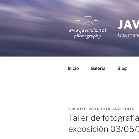
Saltar
al
contenido
JA
Una mane
Inicio
Galería
Blog
PUBLICADO
3 MAYO, 2016
POR
JAVI RUIZ
EL
Taller de fotografí
exposición 03/05/